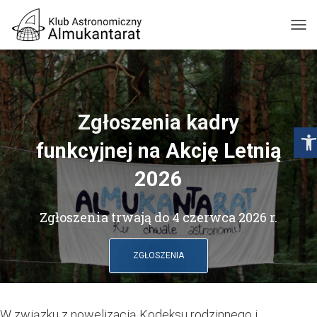
P
R
Z
E
Ł
Ą
Zgłoszenia kadry
C
Open toolbar
Z
N
funkcyjnej na Akcję Letnią
A
W
2026
I
G
A
Zgłoszenia trwają do 4 czerwca 2026 r.
C
J
Ę
ZGŁOSZENIA
W związku z nowelizacją Kodeksu rodzinnego i