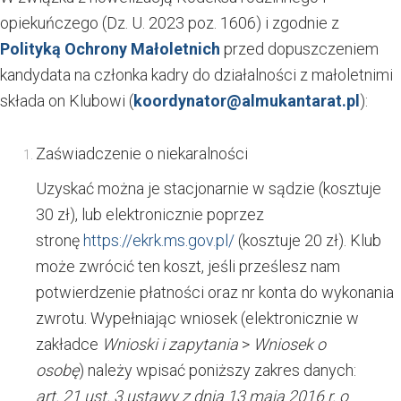
opiekuńczego (Dz. U. 2023 poz. 1606) i zgodnie z
Polityką Ochrony Małoletnich
przed dopuszczeniem
kandydata na członka kadry do działalności z małoletnimi
składa on Klubowi (
koordynator@almukantarat.pl
):
Zaświadczenie o niekaralności
Uzyskać można je stacjonarnie w sądzie (kosztuje
30 zł), lub elektronicznie poprzez
stronę
https://ekrk.ms.gov.pl/
(kosztuje 20 zł). Klub
może zwrócić ten koszt, jeśli prześlesz nam
potwierdzenie płatności oraz nr konta do wykonania
zwrotu. Wypełniając wniosek (elektronicznie w
zakładce
Wnioski i zapytania
>
Wniosek o
osobę
)
należy wpisać
poniższy zakres danych
:
art. 21 ust. 3 ustawy z dnia 13 maja 2016 r. o